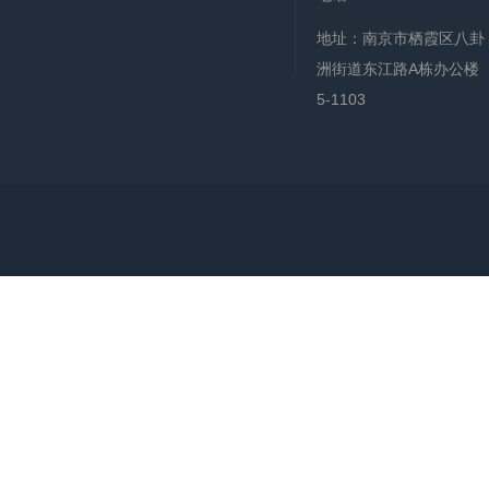
地址：南京市栖霞区八卦
洲街道东江路A栋办公楼
5-1103