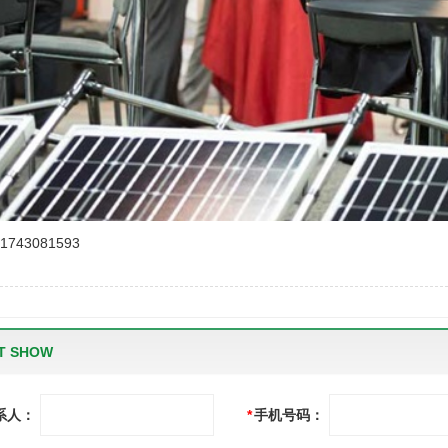
743081593
 SHOW
系人：
*
手机号码：