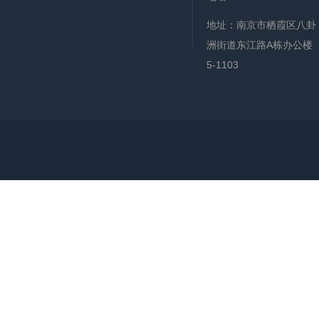
地址：南京市栖霞区八卦
洲街道东江路A栋办公楼
5-1103