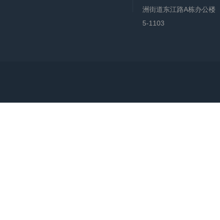
洲街道东江路A栋办公楼
5-1103